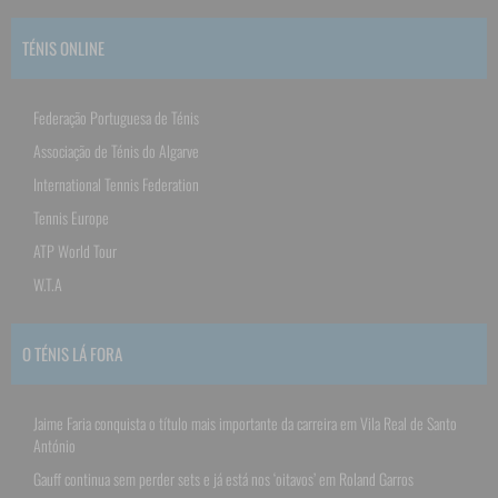
TÉNIS ONLINE
Federação Portuguesa de Ténis
Associação de Ténis do Algarve
International Tennis Federation
Tennis Europe
ATP World Tour
W.T.A
O TÉNIS LÁ FORA
Jaime Faria conquista o título mais importante da carreira em Vila Real de Santo
António
Gauff continua sem perder sets e já está nos ‘oitavos’ em Roland Garros