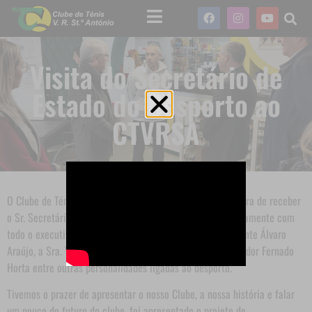
Visita do Secretário de
Estado do Desporto ao
CTVRSA
O Clube de Ténis de Vila Real de Santo António teve a honra de receber
o Sr. Secretário de Estado do Desporto Dr. Pedro Dias juntamente com
todo o executivo da nossa Câmara Municipal o Sr. Presidente Álvaro
Araújo, a Sra. Vice Presidente Patrícia Jerónimo, Sr. Vereador Fernado
Horta entre outras personalidades ligadas ao desporto.
Tivemos o prazer de apresentar o nosso Clube, a nossa história e falar
um pouco do futuro do clube, foi apresentado o projeto de