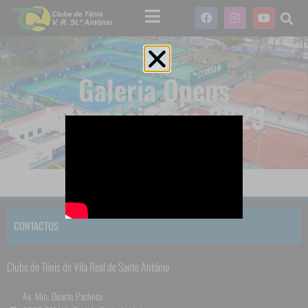
Galeria Opens
Internacionais 2023
CONTACTOS
Clube de Ténis de Vila Real de Santo António
Av. Min. Duarte Pacheco