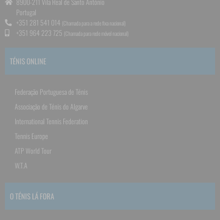
8900-211 Vila Real de Santo António
Portugal
+351 281 541 014
(Chamada para a rede fixa nacional)
+351 964 223 725
(Chamada para rede móvel nacional)
TÉNIS ONLINE
Federação Portuguesa de Ténis
Associação de Ténis do Algarve
International Tennis Federation
Tennis Europe
ATP World Tour
W.T.A
O TÉNIS LÁ FORA