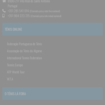
8900-211 Vila Real de Santo António
Portugal
+351 281 541 014
(Chamada para a rede fixa nacional)
+351 964 223 725
(Chamada para rede móvel nacional)
TÉNIS ONLINE
Federação Portuguesa de Ténis
Associação de Ténis do Algarve
International Tennis Federation
Tennis Europe
ATP World Tour
W.T.A
O TÉNIS LÁ FORA