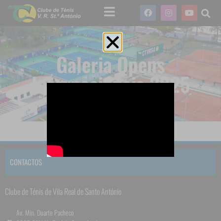
Galeria Opens
Internacionais 2025
CONTACTOS
Clube de Ténis de Vila Real de Santo António
Av. Min. Duarte Pacheco