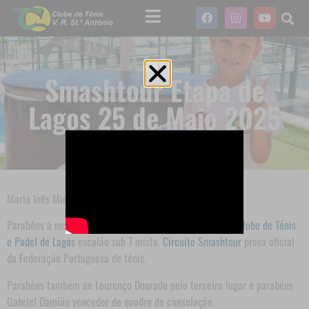
Smashtour Etapa de
Lagos 25 de Maio 2025
Maria Inês Miranda 2a classificada em Lagos !!
Parabéns á nossa atleta do
Clube Ténis Vrsa
finalista no
Clube de Ténis
e Padel de Lagos
escalão sub 7 misto,
Circuito Smashtour
prova oficial
da Federação Portuguesa de ténis.
Parabéns também ao Lourenço Dourado pelo terceiro lugar e parabéns
Gabriel Damião vencedor do quadro de consolação.