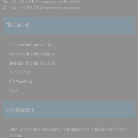
+351 281 541 014
(Chamada para a rede fixa nacional)
+351 964 223 725
(Chamada para rede móvel nacional)
TÉNIS ONLINE
Federação Portuguesa de Ténis
Associação de Ténis do Algarve
International Tennis Federation
Tennis Europe
ATP World Tour
W.T.A
O TÉNIS LÁ FORA
Jaime Faria conquista o título mais importante da carreira em Vila Real de Santo
António