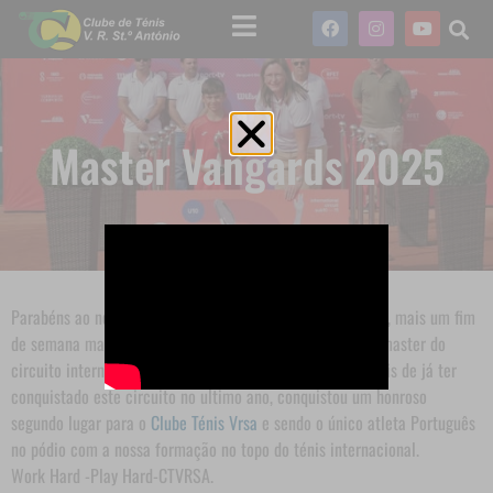
Master Vangards 2025
Parabéns ao nosso atleta do
Clube Ténis Vrsa
Afonso Sota, mais um fim
de semana mais uma conquista, segundo classificado no master do
circuito internacional
Vanguard Stars
sub 10/2025 . Depois de já ter
conquistado este circuito no ultimo ano, conquistou um honroso
segundo lugar para o
Clube Ténis Vrsa
e sendo o único atleta Português
no pódio com a nossa formação no topo do ténis internacional.
Work Hard -Play Hard-CTVRSA.