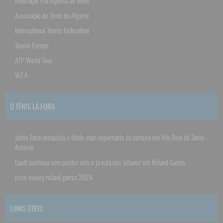
Federação Portuguesa de Ténis
Associação de Ténis do Algarve
International Tennis Federation
Tennis Europe
ATP World Tour
W.T.A
O TÉNIS LÁ FORA
Jaime Faria conquista o título mais importante da carreira em Vila Real de Santo
António
Gauff continua sem perder sets e já está nos ‘oitavos’ em Roland Garros
prize money roland garros 2024
LINKS ÚTEIS