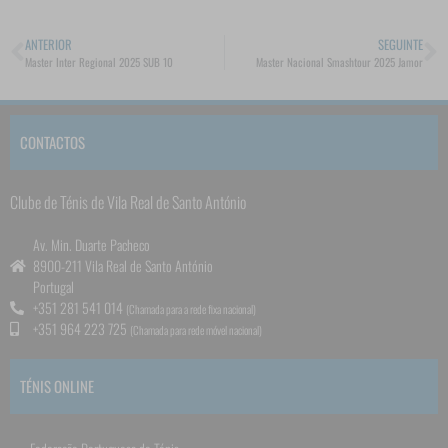
ANTERIOR
SEGUINTE
Master Inter Regional 2025 SUB 10
Master Nacional Smashtour 2025 Jamor
CONTACTOS
Clube de Ténis de Vila Real de Santo António
Av. Min. Duarte Pacheco
8900-211 Vila Real de Santo António
Portugal
+351 281 541 014
(Chamada para a rede fixa nacional)
+351 964 223 725
(Chamada para rede móvel nacional)
TÉNIS ONLINE